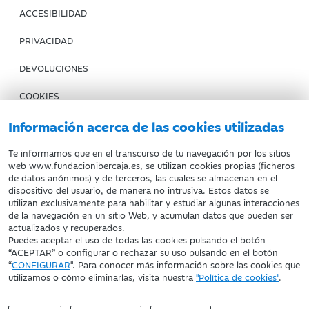
ACCESIBILIDAD
PRIVACIDAD
DEVOLUCIONES
COOKIES
CONDICIONES DE COMPRA
Información acerca de las cookies utilizadas
IBERCAJA BANCO
Te informamos que en el transcurso de tu navegación por los sitios
web www.fundacionibercaja.es, se utilizan cookies propias (ficheros
de datos anónimos) y de terceros, las cuales se almacenan en el
Fundación Bancaria Ibercaja. C.I.F. G-50000652.
dispositivo del usuario, de manera no intrusiva. Estos datos se
utilizan exclusivamente para habilitar y estudiar algunas interacciones
Inscrita en el Registro de Fundaciones del Mº de Educación,
de la navegación en un sitio Web, y acumulan datos que pueden ser
Cultura y Deporte con el nº 1689.
actualizados y recuperados.
Domicilio social: Joaquín Costa, 13. 50001 Zaragoza.
Puedes aceptar el uso de todas las cookies pulsando el botón
“ACEPTAR” o configurar o rechazar su uso pulsando en el botón
“
CONFIGURAR
". Para conocer más información sobre las cookies que
utilizamos o cómo eliminarlas, visita nuestra
"Política de cookies"
.