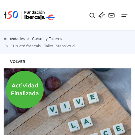
Na
Actividades
Cursos y Talleres
`Un été français´ Taller intensivo de cultura y lengua francesa
VOLVER