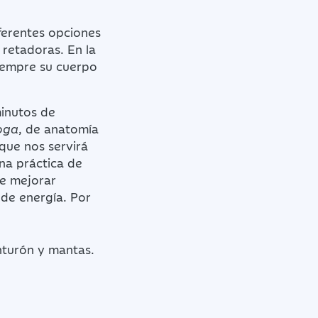
iferentes opciones
 retadoras. En la
siempre su cuerpo
minutos de
oga
, de anatomía
 que nos servirá
na práctica de
de mejorar
o de energía. Por
inturón y mantas.