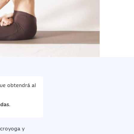
que obtendrá al
adas
.
acroyoga y