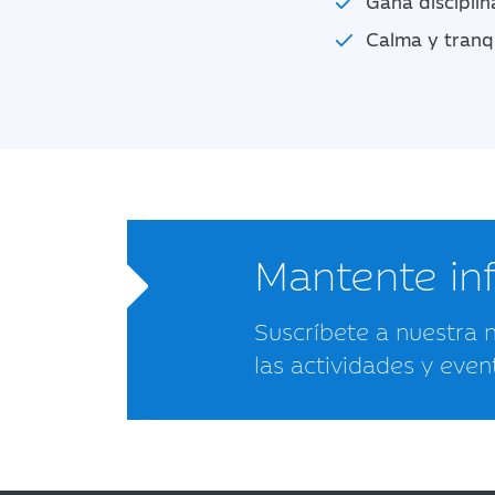
Gana discipli
Calma y tranqu
Mantente i
Suscríbete a nuestra 
las actividades y even