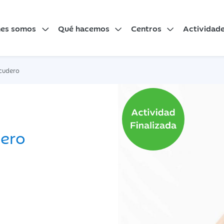
nes somos
Qué hacemos
Centros
Actividad
cudero
dero