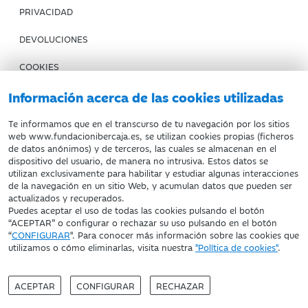
PRIVACIDAD
DEVOLUCIONES
COOKIES
CONDICIONES DE COMPRA
Información acerca de las cookies utilizadas
IBERCAJA BANCO
Te informamos que en el transcurso de tu navegación por los sitios
web www.fundacionibercaja.es, se utilizan cookies propias (ficheros
de datos anónimos) y de terceros, las cuales se almacenan en el
Fundación Bancaria Ibercaja. C.I.F. G-50000652.
dispositivo del usuario, de manera no intrusiva. Estos datos se
utilizan exclusivamente para habilitar y estudiar algunas interacciones
Inscrita en el Registro de Fundaciones del Mº de Educación,
de la navegación en un sitio Web, y acumulan datos que pueden ser
Cultura y Deporte con el nº 1689.
actualizados y recuperados.
Domicilio social: Joaquín Costa, 13. 50001 Zaragoza.
Puedes aceptar el uso de todas las cookies pulsando el botón
“ACEPTAR” o configurar o rechazar su uso pulsando en el botón
“
CONFIGURAR
". Para conocer más información sobre las cookies que
utilizamos o cómo eliminarlas, visita nuestra
"Política de cookies"
.
ACEPTAR
CONFIGURAR
RECHAZAR