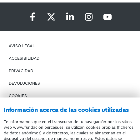
AVISO LEGAL
ACCESIBILIDAD
PRIVACIDAD
DEVOLUCIONES
COOKIES
CONDICIONES DE COMPRA
Información acerca de las cookies utilizadas
IBERCAJA BANCO
Te informamos que en el transcurso de tu navegación por los sitios
web www.fundacionibercaja.es, se utilizan cookies propias (ficheros
de datos anónimos) y de terceros, las cuales se almacenan en el
Fundación Bancaria Ibercaja. C.I.F. G-50000652.
dispositivo del usuario, de manera no intrusiva. Estos datos se