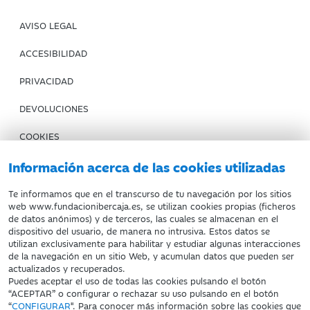
AVISO LEGAL
ACCESIBILIDAD
PRIVACIDAD
DEVOLUCIONES
COOKIES
CONDICIONES DE COMPRA
Información acerca de las cookies utilizadas
IBERCAJA BANCO
Te informamos que en el transcurso de tu navegación por los sitios
web www.fundacionibercaja.es, se utilizan cookies propias (ficheros
de datos anónimos) y de terceros, las cuales se almacenan en el
Fundación Bancaria Ibercaja. C.I.F. G-50000652.
dispositivo del usuario, de manera no intrusiva. Estos datos se
utilizan exclusivamente para habilitar y estudiar algunas interacciones
Inscrita en el Registro de Fundaciones del Mº de Educación,
de la navegación en un sitio Web, y acumulan datos que pueden ser
Cultura y Deporte con el nº 1689.
actualizados y recuperados.
Domicilio social: Joaquín Costa, 13. 50001 Zaragoza.
Puedes aceptar el uso de todas las cookies pulsando el botón
“ACEPTAR” o configurar o rechazar su uso pulsando en el botón
“
CONFIGURAR
". Para conocer más información sobre las cookies que