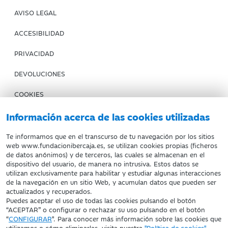
AVISO LEGAL
ACCESIBILIDAD
PRIVACIDAD
DEVOLUCIONES
COOKIES
CONDICIONES DE COMPRA
Información acerca de las cookies utilizadas
IBERCAJA BANCO
Te informamos que en el transcurso de tu navegación por los sitios
web www.fundacionibercaja.es, se utilizan cookies propias (ficheros
de datos anónimos) y de terceros, las cuales se almacenan en el
Fundación Bancaria Ibercaja. C.I.F. G-50000652.
dispositivo del usuario, de manera no intrusiva. Estos datos se
utilizan exclusivamente para habilitar y estudiar algunas interacciones
Inscrita en el Registro de Fundaciones del Mº de Educación,
de la navegación en un sitio Web, y acumulan datos que pueden ser
Cultura y Deporte con el nº 1689.
actualizados y recuperados.
Domicilio social: Joaquín Costa, 13. 50001 Zaragoza.
Puedes aceptar el uso de todas las cookies pulsando el botón
“ACEPTAR” o configurar o rechazar su uso pulsando en el botón
“
CONFIGURAR
". Para conocer más información sobre las cookies que
utilizamos o cómo eliminarlas, visita nuestra
"Política de cookies"
.