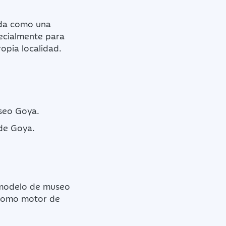
ida como una
ecialmente para
ropia localidad.
useo Goya.
de Goya.
 modelo de museo
a como motor de