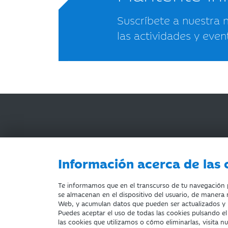
Suscríbete a nuestra 
las actividades y even
Información acerca de las 
AVISO LEGAL
ACCESIBILIDAD
PRIVACIDA
Te informamos que en el transcurso de tu navegación po
se almacenan en el dispositivo del usuario, de manera n
Web, y acumulan datos que pueden ser actualizados y
Puedes aceptar el uso de todas las cookies pulsando e
Fundación Bancaria Ibercaja. C.I.F. G-50000652.
las cookies que utilizamos o cómo eliminarlas, visita n