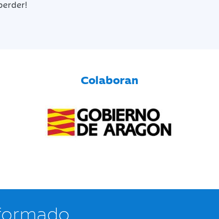
perder!
Colaboran
nformado