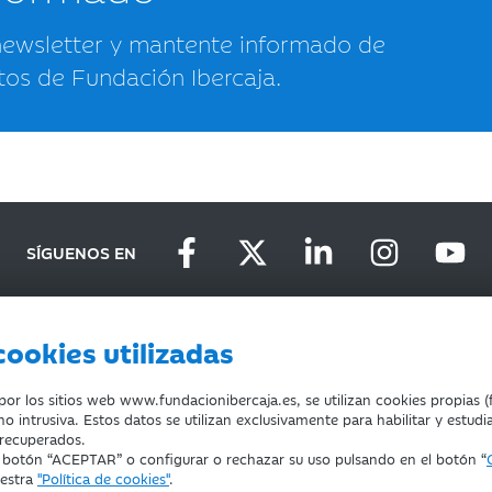
newsletter y mantente informado de
tos de Fundación Ibercaja.
SÍGUENOS EN
cookies utilizadas
D
DEVOLUCIONES
COOKIES
CONDICIONES DE COMPRA
r los sitios web www.fundacionibercaja.es, se utilizan cookies propias (f
o intrusiva. Estos datos se utilizan exclusivamente para habilitar y estudi
 recuperados.
l botón “ACEPTAR” o configurar o rechazar su uso pulsando en el botón “
uestra
"Política de cookies"
.