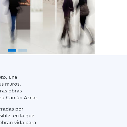
nto
, una
sus muros,
tras obras
seo Camón Aznar.
eradas por
sible, en la que
cobran vida para