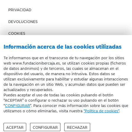
PRIVACIDAD
DEVOLUCIONES
COOKIES
CONDICIONES DE COMPRA
Información acerca de las cookies utilizadas
IBERCAJA BANCO
Te informamos que en el transcurso de tu navegación por los sitios
web www.fundacionibercaja.es, se utilizan cookies propias (ficheros
de datos anónimos) y de terceros, las cuales se almacenan en el
Fundación Bancaria Ibercaja. C.I.F. G-50000652.
dispositivo del usuario, de manera no intrusiva. Estos datos se
utilizan exclusivamente para habilitar y estudiar algunas interacciones
Inscrita en el Registro de Fundaciones del Mº de Educación,
de la navegación en un sitio Web, y acumulan datos que pueden ser
Cultura y Deporte con el nº 1689.
actualizados y recuperados.
Domicilio social: Joaquín Costa, 13. 50001 Zaragoza.
Puedes aceptar el uso de todas las cookies pulsando el botón
“ACEPTAR” o configurar o rechazar su uso pulsando en el botón
“
CONFIGURAR
". Para conocer más información sobre las cookies que
utilizamos o cómo eliminarlas, visita nuestra
"Política de cookies"
.
ACEPTAR
CONFIGURAR
RECHAZAR