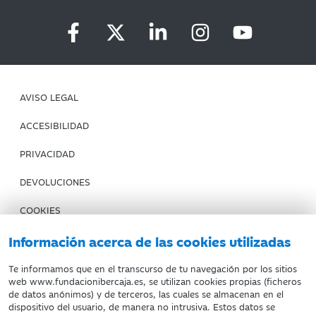
AVISO LEGAL
ACCESIBILIDAD
PRIVACIDAD
DEVOLUCIONES
COOKIES
CONDICIONES DE COMPRA
Información acerca de las cookies utilizadas
IBERCAJA BANCO
Te informamos que en el transcurso de tu navegación por los sitios
web www.fundacionibercaja.es, se utilizan cookies propias (ficheros
de datos anónimos) y de terceros, las cuales se almacenan en el
Fundación Bancaria Ibercaja. C.I.F. G-50000652.
dispositivo del usuario, de manera no intrusiva. Estos datos se