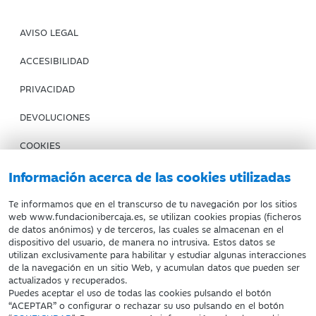
AVISO LEGAL
ACCESIBILIDAD
PRIVACIDAD
DEVOLUCIONES
COOKIES
CONDICIONES DE COMPRA
Información acerca de las cookies utilizadas
IBERCAJA BANCO
Te informamos que en el transcurso de tu navegación por los sitios
web www.fundacionibercaja.es, se utilizan cookies propias (ficheros
de datos anónimos) y de terceros, las cuales se almacenan en el
Fundación Bancaria Ibercaja. C.I.F. G-50000652.
dispositivo del usuario, de manera no intrusiva. Estos datos se
utilizan exclusivamente para habilitar y estudiar algunas interacciones
Inscrita en el Registro de Fundaciones del Mº de Educación,
de la navegación en un sitio Web, y acumulan datos que pueden ser
Cultura y Deporte con el nº 1689.
actualizados y recuperados.
Domicilio social: Joaquín Costa, 13. 50001 Zaragoza.
Puedes aceptar el uso de todas las cookies pulsando el botón
“ACEPTAR” o configurar o rechazar su uso pulsando en el botón