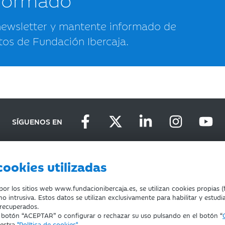
newsletter y mantente informado de
tos de Fundación Ibercaja.
SÍGUENOS EN
cookies utilizadas
D
DEVOLUCIONES
COOKIES
CONDICIONES DE COMPRA
r los sitios web www.fundacionibercaja.es, se utilizan cookies propias (f
o intrusiva. Estos datos se utilizan exclusivamente para habilitar y estudi
 recuperados.
l botón “ACEPTAR” o configurar o rechazar su uso pulsando en el botón “
uestra
"Política de cookies"
.