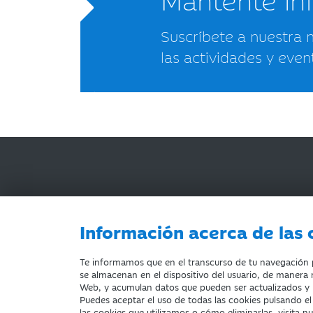
Suscríbete a nuestra 
las actividades y even
Información acerca de las 
AVISO LEGAL
ACCESIBILIDAD
PRIVACIDA
Te informamos que en el transcurso de tu navegación po
se almacenan en el dispositivo del usuario, de manera n
Web, y acumulan datos que pueden ser actualizados y
Puedes aceptar el uso de todas las cookies pulsando e
Fundación Bancaria Ibercaja. C.I.F. G-50000652.
las cookies que utilizamos o cómo eliminarlas, visita n