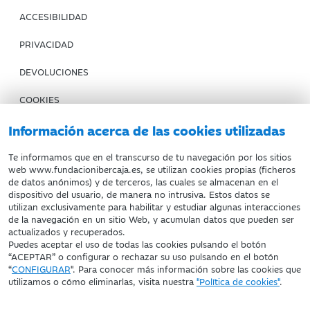
ACCESIBILIDAD
PRIVACIDAD
DEVOLUCIONES
COOKIES
CONDICIONES DE COMPRA
Información acerca de las cookies utilizadas
IBERCAJA BANCO
Te informamos que en el transcurso de tu navegación por los sitios
web www.fundacionibercaja.es, se utilizan cookies propias (ficheros
de datos anónimos) y de terceros, las cuales se almacenan en el
Fundación Bancaria Ibercaja. C.I.F. G-50000652.
dispositivo del usuario, de manera no intrusiva. Estos datos se
utilizan exclusivamente para habilitar y estudiar algunas interacciones
Inscrita en el Registro de Fundaciones del Mº de Educación,
de la navegación en un sitio Web, y acumulan datos que pueden ser
Cultura y Deporte con el nº 1689.
actualizados y recuperados.
Domicilio social: Joaquín Costa, 13. 50001 Zaragoza.
Puedes aceptar el uso de todas las cookies pulsando el botón
“ACEPTAR” o configurar o rechazar su uso pulsando en el botón
“
CONFIGURAR
". Para conocer más información sobre las cookies que
utilizamos o cómo eliminarlas, visita nuestra
"Política de cookies"
.