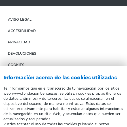
AVISO LEGAL
ACCESIBILIDAD
PRIVACIDAD
DEVOLUCIONES
COOKIES
CONDICIONES DE COMPRA
Información acerca de las cookies utilizadas
IBERCAJA BANCO
Te informamos que en el transcurso de tu navegación por los sitios
web www.fundacionibercaja.es, se utilizan cookies propias (ficheros
de datos anónimos) y de terceros, las cuales se almacenan en el
Fundación Bancaria Ibercaja. C.I.F. G-50000652.
dispositivo del usuario, de manera no intrusiva. Estos datos se
utilizan exclusivamente para habilitar y estudiar algunas interacciones
Inscrita en el Registro de Fundaciones del Mº de Educación,
de la navegación en un sitio Web, y acumulan datos que pueden ser
Cultura y Deporte con el nº 1689.
actualizados y recuperados.
Domicilio social: Joaquín Costa, 13. 50001 Zaragoza.
Puedes aceptar el uso de todas las cookies pulsando el botón