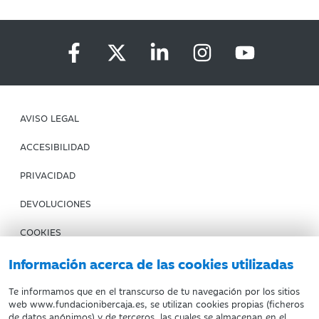
AVISO LEGAL
ACCESIBILIDAD
PRIVACIDAD
DEVOLUCIONES
COOKIES
CONDICIONES DE COMPRA
Información acerca de las cookies utilizadas
IBERCAJA BANCO
Te informamos que en el transcurso de tu navegación por los sitios
web www.fundacionibercaja.es, se utilizan cookies propias (ficheros
de datos anónimos) y de terceros, las cuales se almacenan en el