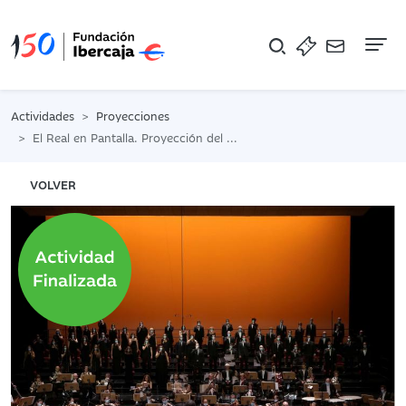
Na
Actividades
Proyecciones
El Real en Pantalla. Proyección del concierto Requiem de Mozart
VOLVER