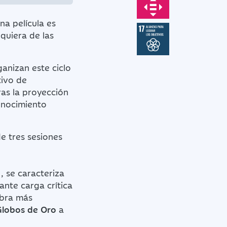
na película es
quiera de las
anizan este ciclo
tivo de
ras la proyección
conocimiento
e tres sesiones
, se caracteriza
ante carga crítica
obra más
Globos de Oro
a