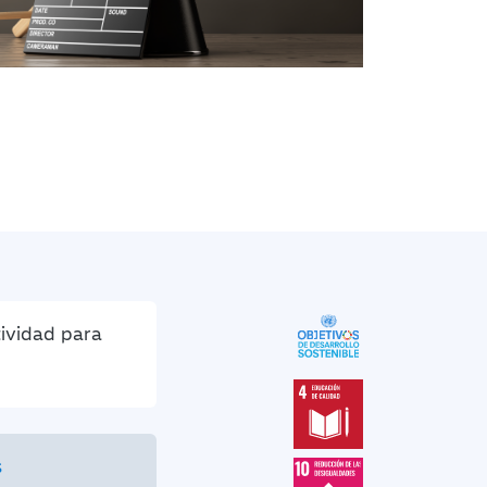
tividad para
s