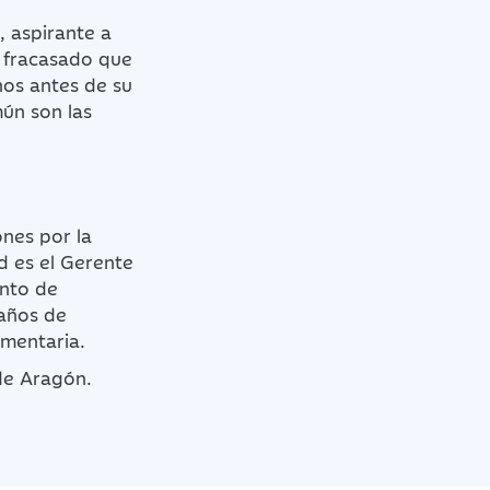
 aspirante a
r fracasado que
nos antes de su
ún son las
nes por la
d es el Gerente
ento de
 años de
imentaria.
de Aragón.