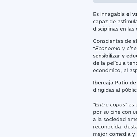
Es innegable
el v
capaz de estimula
disciplinas en las
Conscientes de el
“Economía y cin
sensibilizar y e
de la película te
económico, el espí
Ibercaja Patio de 
dirigidas al públi
"Entre copas"
es 
por su cine con u
a la sociedad ame
reconocida, dest
mejor comedia y 