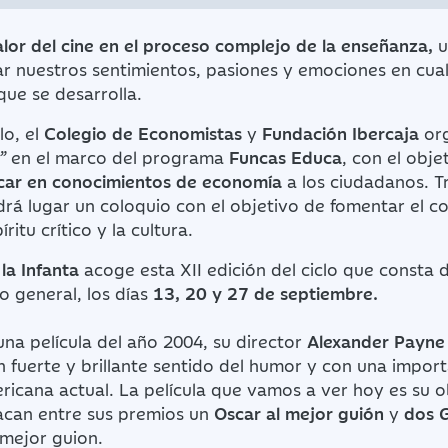
alor del cine en el proceso complejo de la enseñanza,
u
r nuestros sentimientos, pasiones y emociones en cual
 que se desarrolla.
lo, el
Colegio de Economistas
y
Fundación Ibercaja
org
e”
en el marco del programa
Funcas Educa
, con el obje
ducar en conocimientos de economía
a los ciudadanos. T
ndrá lugar un coloquio con el objetivo de fomentar el 
ritu crítico y la cultura.
la Infanta
acoge esta XII edición del ciclo que consta d
co general, los días
13, 20 y 27 de septiembre.
una película del año 2004, su director
Alexander Payne
n fuerte y brillante sentido del humor y con una import
ricana actual. La película que vamos a ver hoy es su 
acan entre sus premios un
Oscar al mejor guión
y
dos 
mejor guion.