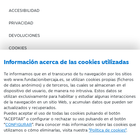
ACCESIBILIDAD
PRIVACIDAD
DEVOLUCIONES
COOKIES
CONDICIONES DE COMPRA
Información acerca de las cookies utilizadas
IBERCAJA BANCO
Te informamos que en el transcurso de tu navegación por los sitios
web www.fundacionibercaja.es, se utilizan cookies propias (ficheros
de datos anónimos) y de terceros, las cuales se almacenan en el
Fundación Bancaria Ibercaja. C.I.F. G-50000652.
dispositivo del usuario, de manera no intrusiva. Estos datos se
utilizan exclusivamente para habilitar y estudiar algunas interacciones
Inscrita en el Registro de Fundaciones del Mº de Educación,
de la navegación en un sitio Web, y acumulan datos que pueden ser
Cultura y Deporte con el nº 1689.
actualizados y recuperados.
Domicilio social: Joaquín Costa, 13. 50001 Zaragoza.
Puedes aceptar el uso de todas las cookies pulsando el botón
“ACEPTAR” o configurar o rechazar su uso pulsando en el botón
“
CONFIGURAR
". Para conocer más información sobre las cookies que
utilizamos o cómo eliminarlas, visita nuestra
"Política de cookies"
.