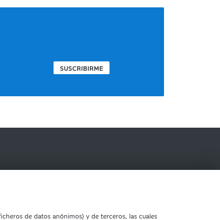
SUSCRIBIRME
IBERCAJA BANCO
Una vez comenzado el acto las
icheros de datos anónimos) y de terceros, las cuales