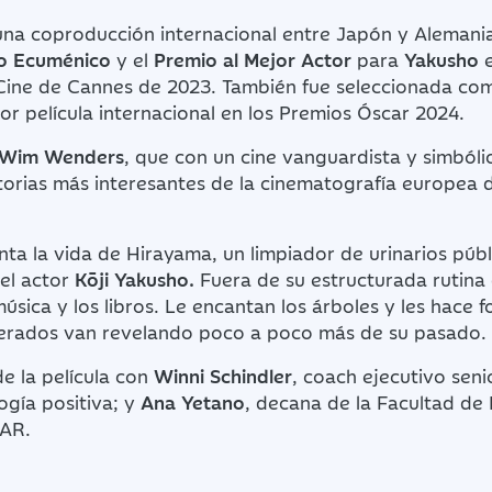
 una coproducción internacional entre Japón y Alemani
do Ecuménico
y el
Premio al Mejor Actor
para
Yakusho
 Cine de Cannes de 2023. También fue seleccionada co
or película internacional en los Premios Óscar 2024.
Wim Wenders
, que con un cine vanguardista y simbóli
torias más interesantes de la cinematografía europea d
nta la vida de Hirayama, un limpiador de urinarios púb
 el actor
Kōji Yakusho.
Fuera de su estructurada rutina d
úsica y los libros. Le encantan los árboles y les hace f
erados van revelando poco a poco más de su pasado.
de la película con
Winni Schindler
, coach ejecutivo sen
ogía positiva; y
Ana Yetano
, decana de la Facultad de
AR.