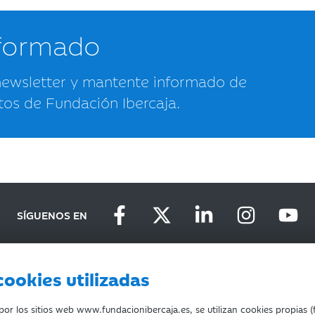
nformado
newsletter y mantente informado de
tos de Fundación Ibercaja.
SÍGUENOS EN
cookies utilizadas
D
DEVOLUCIONES
COOKIES
CONDICIONES DE COMPRA
r los sitios web www.fundacionibercaja.es, se utilizan cookies propias (f