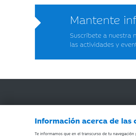
Mantente i
Suscríbete a nuestra 
las actividades y even
Información acerca de las 
AVISO LEGAL
ACCESIBILIDAD
PRIVACIDA
Te informamos que en el transcurso de tu navegación po