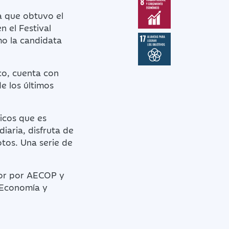
a que obtuvo el
en el Festival
mo la candidata
co, cuenta con
e los últimos
licos que es
iaria, disfruta de
otos. Una serie de
ior por AECOP y
 Economía y