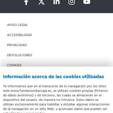
AVISO LEGAL
ACCESIBILIDAD
PRIVACIDAD
DEVOLUCIONES
COOKIES
CONDICIONES DE COMPRA
Información acerca de las cookies utilizadas
IBERCAJA BANCO
Te informamos que en el transcurso de tu navegación por los sitios
web www.fundacionibercaja.es, se utilizan cookies propias (ficheros
de datos anónimos) y de terceros, las cuales se almacenan en el
Fundación Bancaria Ibercaja. C.I.F. G-50000652.
dispositivo del usuario, de manera no intrusiva. Estos datos se
utilizan exclusivamente para habilitar y estudiar algunas interacciones
Inscrita en el Registro de Fundaciones del Mº de Educación,
de la navegación en un sitio Web, y acumulan datos que pueden ser
Cultura y Deporte con el nº 1689.