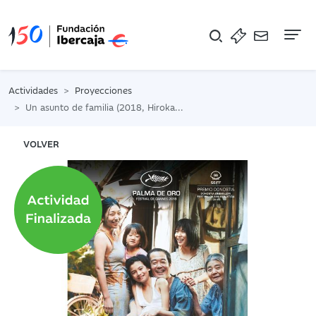
Na
Actividades
Proyecciones
Un asunto de familia (2018, Hirokazu Koreeda). Ciclo de Cine Fundación Ibercaja
VOLVER