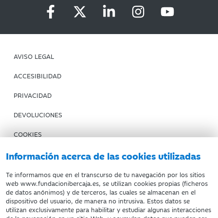
AVISO LEGAL
ACCESIBILIDAD
PRIVACIDAD
DEVOLUCIONES
COOKIES
CONDICIONES DE COMPRA
Información acerca de las cookies utilizadas
IBERCAJA BANCO
Te informamos que en el transcurso de tu navegación por los sitios
web www.fundacionibercaja.es, se utilizan cookies propias (ficheros
de datos anónimos) y de terceros, las cuales se almacenan en el
Fundación Bancaria Ibercaja. C.I.F. G-50000652.
dispositivo del usuario, de manera no intrusiva. Estos datos se
utilizan exclusivamente para habilitar y estudiar algunas interacciones
Inscrita en el Registro de Fundaciones del Mº de Educación,