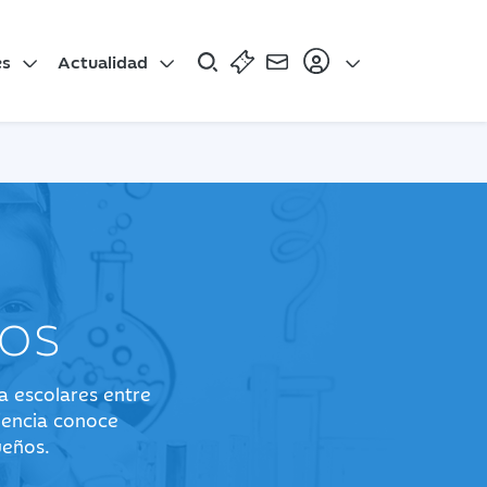
es
Actualidad
os
 escolares entre
iencia conoce
ueños.