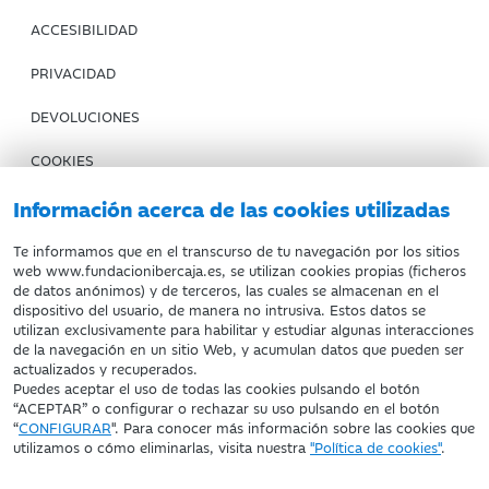
ACCESIBILIDAD
PRIVACIDAD
DEVOLUCIONES
COOKIES
CONDICIONES DE COMPRA
Información acerca de las cookies utilizadas
IBERCAJA BANCO
Te informamos que en el transcurso de tu navegación por los sitios
web www.fundacionibercaja.es, se utilizan cookies propias (ficheros
de datos anónimos) y de terceros, las cuales se almacenan en el
Fundación Bancaria Ibercaja. C.I.F. G-50000652.
dispositivo del usuario, de manera no intrusiva. Estos datos se
utilizan exclusivamente para habilitar y estudiar algunas interacciones
Inscrita en el Registro de Fundaciones del Mº de Educación,
de la navegación en un sitio Web, y acumulan datos que pueden ser
Cultura y Deporte con el nº 1689.
actualizados y recuperados.
Domicilio social: Joaquín Costa, 13. 50001 Zaragoza.
Puedes aceptar el uso de todas las cookies pulsando el botón
“ACEPTAR” o configurar o rechazar su uso pulsando en el botón
“
CONFIGURAR
". Para conocer más información sobre las cookies que
utilizamos o cómo eliminarlas, visita nuestra
"Política de cookies"
.