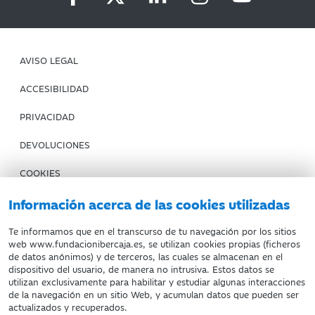
AVISO LEGAL
ACCESIBILIDAD
PRIVACIDAD
DEVOLUCIONES
COOKIES
CONDICIONES DE COMPRA
Información acerca de las cookies utilizadas
IBERCAJA BANCO
Te informamos que en el transcurso de tu navegación por los sitios
web www.fundacionibercaja.es, se utilizan cookies propias (ficheros
de datos anónimos) y de terceros, las cuales se almacenan en el
Fundación Bancaria Ibercaja. C.I.F. G-50000652.
dispositivo del usuario, de manera no intrusiva. Estos datos se
utilizan exclusivamente para habilitar y estudiar algunas interacciones
Inscrita en el Registro de Fundaciones del Mº de Educación,
de la navegación en un sitio Web, y acumulan datos que pueden ser
Cultura y Deporte con el nº 1689.
actualizados y recuperados.