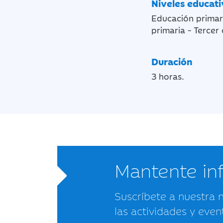
Niveles educat
Educación primari
primaria - Tercer 
Duración
3 horas.
Mantente i
Suscríbete a nuestra 
las actividades y even