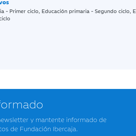
ivos
a - Primer ciclo, Educación primaria - Segundo ciclo, 
ciclo
nformado
newsletter y mantente informado de
tos de Fundación Ibercaja.