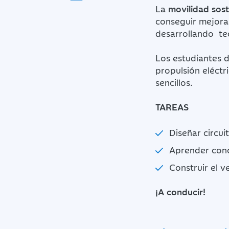
La
movilidad sos
conseguir mejorar
desarrollando tec
Los estudiantes d
propulsión eléctr
sencillos.
TAREAS
Diseñar circuit
Aprender conc
Construir el v
¡A conducir!