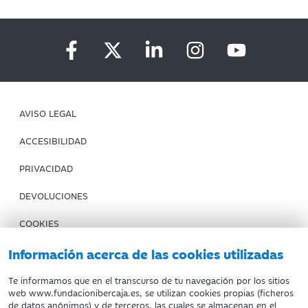
AVISO LEGAL
ACCESIBILIDAD
PRIVACIDAD
DEVOLUCIONES
COOKIES
CONDICIONES DE COMPRA
Información acerca de las cookies utilizadas
IBERCAJA BANCO
Te informamos que en el transcurso de tu navegación por los sitios
web www.fundacionibercaja.es, se utilizan cookies propias (ficheros
de datos anónimos) y de terceros, las cuales se almacenan en el