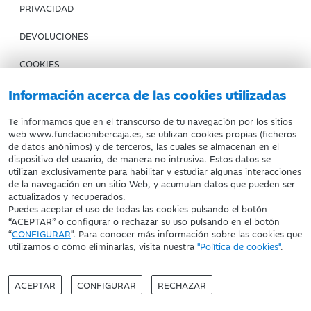
PRIVACIDAD
DEVOLUCIONES
COOKIES
CONDICIONES DE COMPRA
Información acerca de las cookies utilizadas
IBERCAJA BANCO
Te informamos que en el transcurso de tu navegación por los sitios
web www.fundacionibercaja.es, se utilizan cookies propias (ficheros
de datos anónimos) y de terceros, las cuales se almacenan en el
Fundación Bancaria Ibercaja. C.I.F. G-50000652.
dispositivo del usuario, de manera no intrusiva. Estos datos se
utilizan exclusivamente para habilitar y estudiar algunas interacciones
Inscrita en el Registro de Fundaciones del Mº de Educación,
de la navegación en un sitio Web, y acumulan datos que pueden ser
Cultura y Deporte con el nº 1689.
actualizados y recuperados.
Domicilio social: Joaquín Costa, 13. 50001 Zaragoza.
Puedes aceptar el uso de todas las cookies pulsando el botón
“ACEPTAR” o configurar o rechazar su uso pulsando en el botón
“
CONFIGURAR
". Para conocer más información sobre las cookies que
utilizamos o cómo eliminarlas, visita nuestra
"Política de cookies"
.
ACEPTAR
CONFIGURAR
RECHAZAR