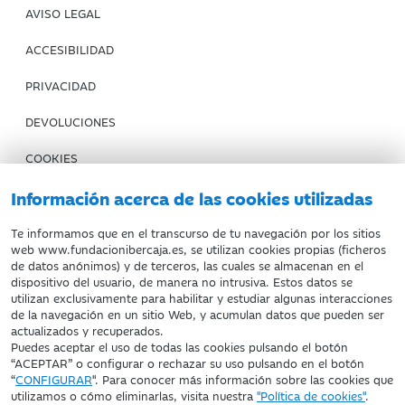
AVISO LEGAL
ACCESIBILIDAD
PRIVACIDAD
DEVOLUCIONES
COOKIES
CONDICIONES DE COMPRA
Información acerca de las cookies utilizadas
IBERCAJA BANCO
Te informamos que en el transcurso de tu navegación por los sitios
web www.fundacionibercaja.es, se utilizan cookies propias (ficheros
de datos anónimos) y de terceros, las cuales se almacenan en el
Fundación Bancaria Ibercaja. C.I.F. G-50000652.
dispositivo del usuario, de manera no intrusiva. Estos datos se
utilizan exclusivamente para habilitar y estudiar algunas interacciones
Inscrita en el Registro de Fundaciones del Mº de Educación,
de la navegación en un sitio Web, y acumulan datos que pueden ser
Cultura y Deporte con el nº 1689.
actualizados y recuperados.
Domicilio social: Joaquín Costa, 13. 50001 Zaragoza.
Puedes aceptar el uso de todas las cookies pulsando el botón
“ACEPTAR” o configurar o rechazar su uso pulsando en el botón
“
CONFIGURAR
". Para conocer más información sobre las cookies que
utilizamos o cómo eliminarlas, visita nuestra
"Política de cookies"
.