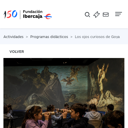
Na
Actividades
Programas didácticos
Los ojos curiosos de Goya
VOLVER