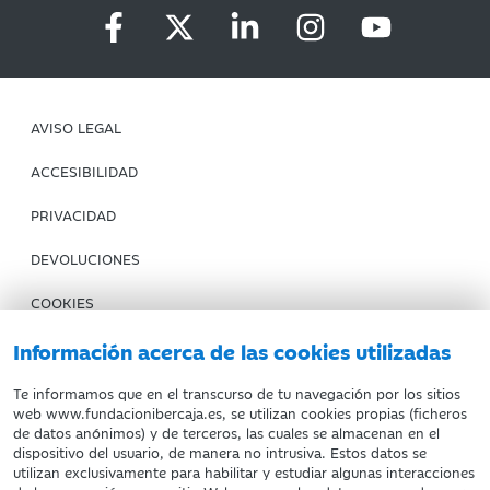
AVISO LEGAL
ACCESIBILIDAD
PRIVACIDAD
DEVOLUCIONES
COOKIES
Información acerca de las cookies utilizadas
CONDICIONES DE COMPRA
IBERCAJA BANCO
Te informamos que en el transcurso de tu navegación por los sitios
web www.fundacionibercaja.es, se utilizan cookies propias (ficheros
de datos anónimos) y de terceros, las cuales se almacenan en el
Fundación Bancaria Ibercaja. C.I.F. G-50000652.
dispositivo del usuario, de manera no intrusiva. Estos datos se
utilizan exclusivamente para habilitar y estudiar algunas interacciones
Inscrita en el Registro de Fundaciones del Mº de Educación,