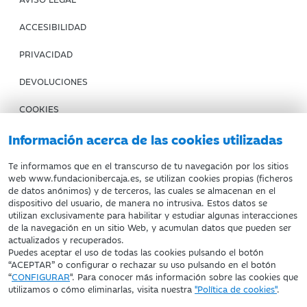
ACCESIBILIDAD
PRIVACIDAD
DEVOLUCIONES
COOKIES
CONDICIONES DE COMPRA
Información acerca de las cookies utilizadas
IBERCAJA BANCO
Te informamos que en el transcurso de tu navegación por los sitios
web www.fundacionibercaja.es, se utilizan cookies propias (ficheros
de datos anónimos) y de terceros, las cuales se almacenan en el
Fundación Bancaria Ibercaja. C.I.F. G-50000652.
dispositivo del usuario, de manera no intrusiva. Estos datos se
utilizan exclusivamente para habilitar y estudiar algunas interacciones
Inscrita en el Registro de Fundaciones del Mº de Educación,
de la navegación en un sitio Web, y acumulan datos que pueden ser
Cultura y Deporte con el nº 1689.
actualizados y recuperados.
Domicilio social: Joaquín Costa, 13. 50001 Zaragoza.
Puedes aceptar el uso de todas las cookies pulsando el botón
“ACEPTAR” o configurar o rechazar su uso pulsando en el botón
“
CONFIGURAR
". Para conocer más información sobre las cookies que
utilizamos o cómo eliminarlas, visita nuestra
"Política de cookies"
.