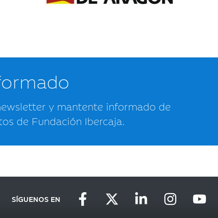
nformado
newsletter y mantente informado de
tos de Fundación Ibercaja.
SÍGUENOS EN