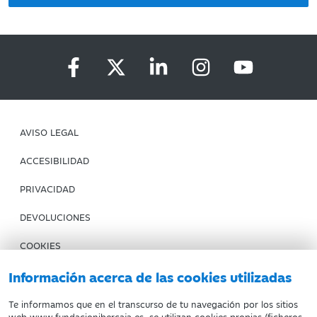
AVISO LEGAL
ACCESIBILIDAD
PRIVACIDAD
DEVOLUCIONES
COOKIES
Información acerca de las cookies utilizadas
CONDICIONES DE COMPRA
IBERCAJA BANCO
Te informamos que en el transcurso de tu navegación por los sitios
web www.fundacionibercaja.es, se utilizan cookies propias (ficheros