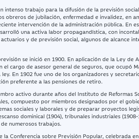
un intenso trabajo para la difusión de la previsión soci
s obreros de jubilación, enfermedad e invalidez, en a
eciente intervención de la administración pública. En e
desarrolló una activa labor propagandística, con incont
actuarios y de previsión social, algunos de alcance int
revisión se inició en 1900. En aplicación de la Ley de 
ón el cargo de asesor general de seguros, que ocupó M
a ley. En 1902 fue uno de los organizadores y secretar
ión preferente a las pensiones de retiro.
mbro activo durante años del Instituto de Reformas So
ales, compuesto por miembros designados por el gobie
temas sociales y laborales y de preparar proyectos legisl
scanso dominical (1904), tribunales industriales (1908-
ón de numerosos trabajos.
 la Conferencia sobre Previsión Popular, celebrada en