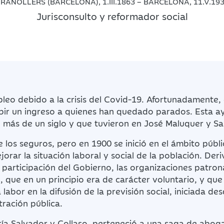
RANOLLERS (BARCELONA), 1.III.1863 – BARCELONA, 11.V.19
Jurisconsulto y reformador social
eo debido a la crisis del Covid-19. Afortunadamente, 
ir un ingreso a quienes han quedado parados. Esta ay
 más de un siglo y que tuvieron en José Maluquer y S
 los seguros, pero en 1900 se inició en el ámbito públi
rar la situación laboral y social de la población. Deri
n participación del Gobierno, las organizaciones patron
, que en un principio era de carácter voluntario, y que
 labor en la difusión de la previsión social, iniciada de
tración pública.
ría Salvador y Collaso, perteneció a una saga de abogad