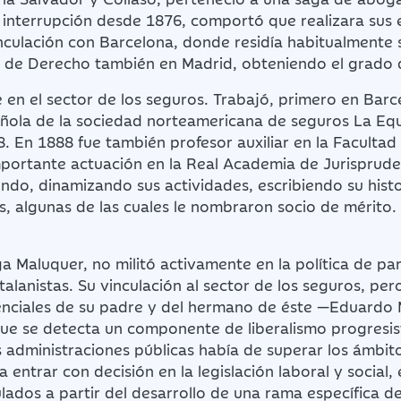
n interrupción desde 1876, comportó que realizara sus 
nculación con Barcelona, donde residía habitualmente 
os de Derecho también en Madrid, obteniendo el grado
 en el sector de los seguros. Trabajó, primero en Bar
ñola de la sociedad norteamericana de seguros La Equit
. En 1888 fue también profesor auxiliar en la Faculta
portante actuación en la Real Academia de Jurispruden
ndo, dinamizando sus actividades, escribiendo su histo
, algunas de las cuales le nombraron socio de mérito.
a Maluquer, no militó activamente en la política de pa
alanistas. Su vinculación al sector de los seguros, pero
stenciales de su padre y del hermano de éste —Eduardo M
 que se detecta un componente de liberalismo progresis
as administraciones públicas había de superar los ámbit
 entrar con decisión en la legislación laboral y social
lados a partir del desarrollo de una rama específica d