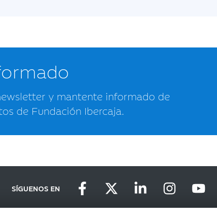
nformado
newsletter y mantente informado de
tos de Fundación Ibercaja.
SÍGUENOS EN