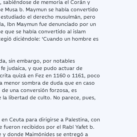
am, sabiéndose de memoria el Corán y
 que Musa b. Maymun se había convertido
a estudiado el derecho musulmán, pero
 vida, Ibn Maymun fue denunciado por un
e que se había convertido al islam
otegió diciéndole: ‘Cuando un hombre es
da, sin embargo, por notables
 fe judaica, y que pudo actuar de
scrita quizá en Fez en 1160 o 1161, poco
n la menor sombra de duda que en caso
o de una conversión forzosa, es
a libertad de culto. No parece, pues,
en Ceuta para dirigirse a Palestina, con
 fueron recibidos por el Rabí Yafet b.
te y donde Maimónides se entregó a