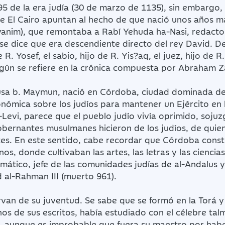
95 de la era judía (30 de marzo de 1135), sin embargo,
e El Cairo apuntan al hecho de que nació unos años má
yanim), que remontaba a Rabí Yehuda ha-Nasi, redactor
e se dice que era descendiente directo del rey David. 
 R. Yosef, el sabio, hijo de R. Yis?aq, el juez, hijo de 
según se refiere en la crónica compuesta por Abraham 
a b. Maymun, nació en Córdoba, ciudad dominada des
ómica sobre los judíos para mantener un Ejército en lu
-Levi, parece que el pueblo judío vivía oprimido, soj
ernantes musulmanes hicieron de los judíos, de quienes
tes. En este sentido, cabe recordar que Córdoba const
nos, donde cultivaban las artes, las letras y las cienc
lomático, jefe de las comunidades judías de al-Andalus 
 al-Rahman III (muerto 961).
van de su juventud. Se sabe que se formó en la Torá y 
 de sus escritos, había estudiado con el célebre talm
o, aunque es improbable que fuera su maestro por ha