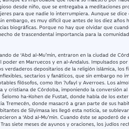
eligioso desde niño, que se entregaba a meditaciones pr
ujeres para que nadie lo interrumpiera. Aunque se dice
 sin embargo, es muy difícil que antes de los diez años
cias biográficas. Porque no hay que olvidar que cuand
hecho de trascendental importancia para la comunidad 
ando de ‘Abd al-Mu’min, entraron en la ciudad de Córd
el poder en Marruecos y en al-Andalus. Impulsados por
 verdaderos depositarios de la religión islámica, los f
inflexibles, sectarios y fanáticos, que sin embargo no 
otables filósofos, como Ibn ?ufayl y Averroes. Los al
 y cristiana de Córdoba, imponiendo la conversión al is
tal Šelomo ha-Kohen de Fustat, donde habla de los exte
acia Tremecén, donde masacró a gran parte de sus habita
bitantes de Silyimasa les llegó esta noticia, se sublev
recieron a ‘Abd al-Mu’min. Cuando éste se apoderó de e
. Tras siete meses de ayunos y oraciones, los judíos re