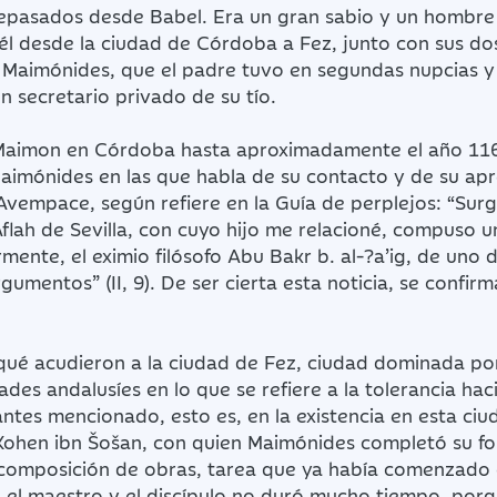
epasados desde Babel. Era un gran sabio y un hombre
 él desde la ciudad de Córdoba a Fez, junto con sus dos
Maimónides, que el padre tuvo en segundas nupcias y 
en secretario privado de su tío.
a Maimon en Córdoba hasta aproximadamente el año 1160
 Maimónides en las que habla de su contacto y de su ap
 Avempace, según refiere en la Guía de perplejos: “Sur
Aflah de Sevilla, con cuyo hijo me relacioné, compuso 
mente, el eximio filósofo Abu Bakr b. al-?a’ig, de uno d
gumentos” (II, 9). De ser cierta esta noticia, se confi
ué acudieron a la ciudad de Fez, ciudad dominada por
des andalusíes en lo que se refiere a la tolerancia haci
antes mencionado, esto es, en la existencia en esta ci
ohen ibn Šošan, con quien Maimónides completó su fo
composición de obras, tarea que ya había comenzado c
el maestro y el discípulo no duró mucho tiempo, porque