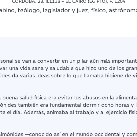
CÓRDOBA, 28.III.1138 – EL CAIRO (EGIPTO), F. 1204
rabino, teólogo, legislador y juez, físico, astróno
ersonal se van a convertir en un pilar aún más importan
var una vida sana y saludable que hizo uno de los gr
des da varias ideas sobre lo que llamaba higiene de vi
a buena salud física era evitar los abusos en la alimen
nides también era fundamental dormir ocho horas y 
te el día. Además, animaba al trabajo y al ejercicio fí
aimónides —conocido así en el mundo occidental y co