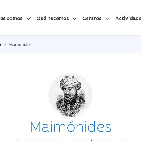
nes somos
Qué hacemos
Centros
Actividad
a
Maimónides
Maimónides