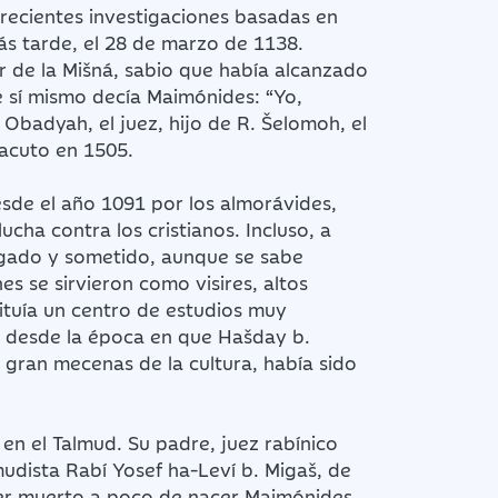
 recientes investigaciones basadas en
s tarde, el 28 de marzo de 1138.
 de la Mišná, sabio que había alcanzado
De sí mismo decía Maimónides: “Yo,
R. Obadyah, el juez, hijo de R. Šelomoh, el
Zacuto en 1505.
de el año 1091 por los almorávides,
cha contra los cristianos. Incluso, a
uzgado y sometido, aunque se sabe
 se sirvieron como visires, altos
ituía un centro de estudios muy
ias desde la época en que Hašday b.
y gran mecenas de la cultura, había sido
en el Talmud. Su padre, juez rabínico
udista Rabí Yosef ha-Leví b. Migaš, de
ber muerto a poco de nacer Maimónides.