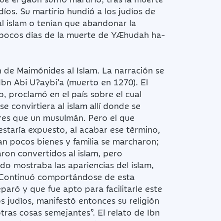
íos. Su martirio hundió a los judíos de
al islam o tenían que abandonar la
s pocos días de la muerte de YÆhudah ha-
 de Maimónides al Islam. La narración se
Ibn Abi U?aybi’a (muerto en 1270). El
, proclamó en el país sobre el cual
se convirtiera al islam allí donde se
res que un musulmán. Pero el que
estaría expuesto, al acabar ese término,
an pocos bienes y familia se marcharon;
ron convertidos al islam, pero
do mostraba las apariencias del islam,
ón. Continuó comportándose de esta
aró y que fue apto para facilitarle este
os judíos, manifestó entonces su religión
tras cosas semejantes”. El relato de Ibn