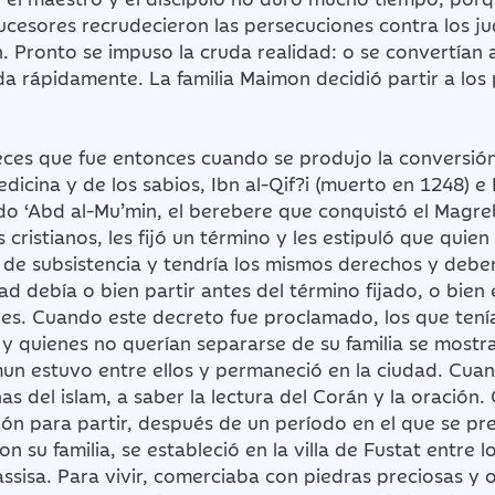
cesores recrudecieron las persecuciones contra los jud
n. Pronto se impuso la cruda realidad: o se convertían 
da rápidamente. La familia Maimon decidió partir a lo
eces que fue entonces cuando se produjo la conversión
icina y de los sabios, Ibn al-Qif?i (muerto en 1248) e 
ndo ‘Abd al-Mu’min, el berebere que conquistó el Magreb
 cristianos, les fijó un término y les estipuló que quien 
 de subsistencia y tendría los mismos derechos y debe
d debía o bien partir antes del término fijado, o bien 
enes. Cuando este decreto fue proclamado, los que tení
y quienes no querían separarse de su familia se mostra
mun estuvo entre ellos y permaneció en la ciudad. Cuan
rnas del islam, a saber la lectura del Corán y la oraci
ón para partir, después de un período en el que se prep
n su familia, se estableció en la villa de Fustat entre l
ssisa. Para vivir, comerciaba con piedras preciosas y o