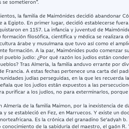
s se sometieron”.
entos, la familia de Maimónides decidió abandonar Córd
nte a Egipto. En primer lugar, decidió establecerse fu
quistaron en 1157. La infancia y juventud de Maimónid
 formación filosófica, científica y médica se realizara
ultura árabe y musulmana que tuvo así como el amplio
nte formación. A la par, Maimónides pudo comenzar su 
 del pueblo judío: ¿Por qué razón los judíos están cond
ueblos? Tras Almería, la familia anduvo errante por di
 de Francia. A estas fechas pertenece una carta del pad
munidades judías perseguidas, en la que les recuerda la i
señala que los judíos están expuestos a las persecucio
a purificar a los judíos, no para exterminarlos, porque
n Almería de la familia Maimon, por la inexistencia de 
la y se estableció en Fez, en Marruecos. Y existe un 
rteafricana. Es la crónica del granadino Se‘adyah b. 
 conocimiento de la sabiduría del maestro, el gaón R.