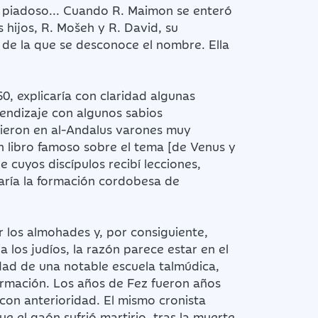
 piadoso... Cuando R. Maimon se enteró
 hijos, R. Mošeh y R. David, su
de la que se desconoce el nombre. Ella
, explicaría con claridad algunas
rendizaje con algunos sabios
gieron en al-Andalus varones muy
un libro famoso sobre el tema [de Venus y
e cuyos discípulos recibí lecciones,
rmaría la formación cordobesa de
 los almohades y, por consiguiente,
a los judíos, la razón parece estar en el
udad de una notable escuela talmúdica,
rmación. Los años de Fez fueron años
on anterioridad. El mismo cronista
 el gaón sufrió martirio, tras la muerte