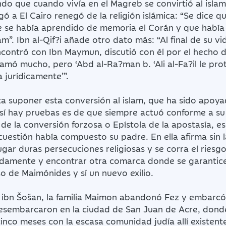
ndo que cuando vivía en el Magreb se convirtió al isl
ó a El Cairo renegó de la religión islámica: “Se dice
ue se había aprendido de memoria el Corán y que habí
am”. Ibn al-Qif?i añade otro dato más: “Al final de su
ncontró con Ibn Maymun, discutió con él por el hecho d
famó mucho, pero ‘Abd al-Ra?man b. ‘Ali al-Fa?il le pr
a jurídicamente’”.
 suponer esta conversión al islam, que ha sido apoya
 sí hay pruebas es de que siempre actuó conforme a su
de la conversión forzosa o Epístola de la apostasía, e
cuestión había compuesto su padre. En ella afirma si
ar duras persecuciones religiosas y se corra el riesg
amente y encontrar otra comarca donde se garantice l
o de Maimónides y sí un nuevo exilio.
 ibn Šošan, la familia Maimon abandonó Fez y embarcó 
 Desembarcaron en la ciudad de San Juan de Acre, donde
nco meses con la escasa comunidad judía allí existen