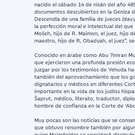
nacido el sábado 14 de nisán del año 48
documentos descubiertos en la Geniza d
Descendía de una familia de jueces (day
la perfección moral e intelectual del qu
Mošeh, hijo de R. Maimon, el juez, hijo de
maestro, hijo de R, Obadyah, el juez”, 
Conocido en árabe como Abu ?Imran Mus
que ejercieron una profunda presión econ
juzgar por los testimonios de Yehuda ha
también del aprovechamiento que los gob
dignatarios y médicos en diferentes Cor
importante en la vida de los judíos hispa
Šaprut, médico, literato, traductor, dip
hombre de confianza en la Corte de ‘Abd
Muy pocas son las noticias que se conser
que obtuvo renombre también por algunos
quien Maimónides se consideró discípul