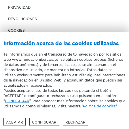
PRIVACIDAD
DEVOLUCIONES
COOKIES
Información acerca de las cookies utilizadas
CONDICIONES DE COMPRA
IBERCAJA BANCO
Te informamos que en el transcurso de tu navegación por los sitios
web www.fundacionibercaja.es, se utilizan cookies propias (ficheros
de datos anónimos) y de terceros, las cuales se almacenan en el
Fundación Bancaria Ibercaja. C.I.F. G-50000652.
dispositivo del usuario, de manera no intrusiva. Estos datos se
utilizan exclusivamente para habilitar y estudiar algunas interacciones
Inscrita en el Registro de Fundaciones del Mº de Educación,
de la navegación en un sitio Web, y acumulan datos que pueden ser
Cultura y Deporte con el nº 1689.
actualizados y recuperados.
Domicilio social: Joaquín Costa, 13. 50001 Zaragoza.
Puedes aceptar el uso de todas las cookies pulsando el botón
“ACEPTAR” o configurar o rechazar su uso pulsando en el botón
“
CONFIGURAR
". Para conocer más información sobre las cookies que
utilizamos o cómo eliminarlas, visita nuestra
"Política de cookies"
.
ACEPTAR
CONFIGURAR
RECHAZAR