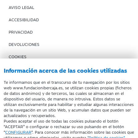
AVISO LEGAL
ACCESIBILIDAD
PRIVACIDAD
DEVOLUCIONES
COOKIES
CONDICIONES DE COMPRA
Información acerca de las cookies utilizadas
IBERCAJA BANCO
Te informamos que en el transcurso de tu navegación por los sitios
web www.fundacionibercaja.es, se utilizan cookies propias (ficheros
de datos anónimos) y de terceros, las cuales se almacenan en el
Fundación Bancaria Ibercaja. C.I.F. G-50000652.
dispositivo del usuario, de manera no intrusiva. Estos datos se
utilizan exclusivamente para habilitar y estudiar algunas interacciones
Inscrita en el Registro de Fundaciones del Mº de Educación,
de la navegación en un sitio Web, y acumulan datos que pueden ser
Cultura y Deporte con el nº 1689.
actualizados y recuperados.
Domicilio social: Joaquín Costa, 13. 50001 Zaragoza.
Puedes aceptar el uso de todas las cookies pulsando el botón
“ACEPTAR” o configurar o rechazar su uso pulsando en el botón
“
CONFIGURAR
". Para conocer más información sobre las cookies que
utilizamos o cómo eliminarlas, visita nuestra
"Política de cookies"
.