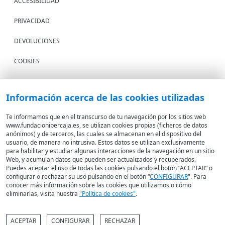
ACCESIBILIDAD
PRIVACIDAD
DEVOLUCIONES
COOKIES
CONDICIONES DE COMPRA
Información acerca de las cookies utilizadas
IBERCAJA BANCO
Te informamos que en el transcurso de tu navegación por los sitios web
www.fundacionibercaja.es, se utilizan cookies propias (ficheros de datos
Fundación Bancaria Ibercaja. C.I.F. G-50000652.
anónimos) y de terceros, las cuales se almacenan en el dispositivo del
Inscrita en el Registro de Fundaciones del Mº de Educación, Cultura y
usuario, de manera no intrusiva. Estos datos se utilizan exclusivamente
para habilitar y estudiar algunas interacciones de la navegación en un sitio
Deporte con el nº 1689.
Web, y acumulan datos que pueden ser actualizados y recuperados.
Domicilio social: Joaquín Costa, 13. 50001 Zaragoza.
Puedes aceptar el uso de todas las cookies pulsando el botón “ACEPTAR” o
configurar o rechazar su uso pulsando en el botón “
CONFIGURAR
". Para
conocer más información sobre las cookies que utilizamos o cómo
eliminarlas, visita nuestra
"Política de cookies"
.
ACEPTAR
CONFIGURAR
RECHAZAR