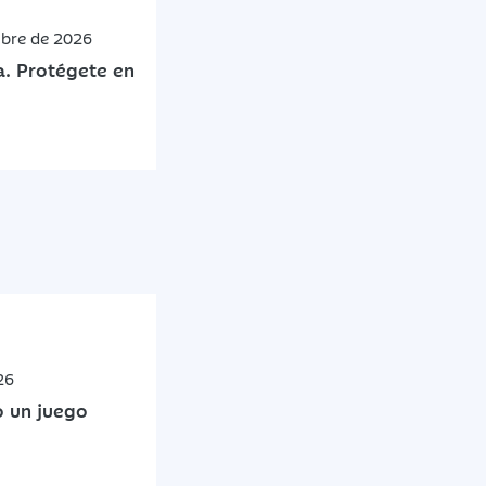
mbre de 2026
a. Protégete en
26
o un juego