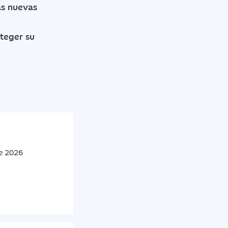
las nuevas
oteger su
de 2026