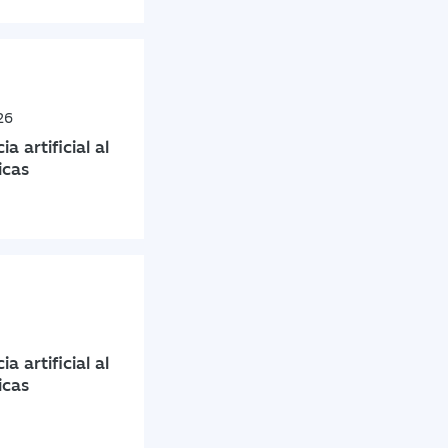
26
a artificial al
icas
a artificial al
icas