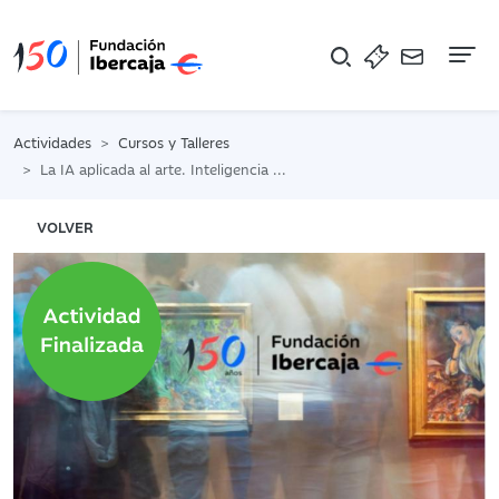
Na
Actividades
Cursos y Talleres
La IA aplicada al arte. Inteligencia artificial al servicio de las creaciones artísticas
VOLVER