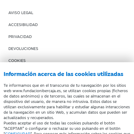
AVISO LEGAL
ACCESIBILIDAD
PRIVACIDAD
DEVOLUCIONES
COOKIES
CONDICIONES DE COMPRA
Información acerca de las cookies utilizadas
IBERCAJA BANCO
Te informamos que en el transcurso de tu navegación por los sitios
web www.fundacionibercaja.es, se utilizan cookies propias (ficheros
de datos anónimos) y de terceros, las cuales se almacenan en el
Fundación Bancaria Ibercaja. C.I.F. G-50000652.
dispositivo del usuario, de manera no intrusiva. Estos datos se
utilizan exclusivamente para habilitar y estudiar algunas interacciones
Inscrita en el Registro de Fundaciones del Mº de Educación,
de la navegación en un sitio Web, y acumulan datos que pueden ser
Cultura y Deporte con el nº 1689.
actualizados y recuperados.
Domicilio social: Joaquín Costa, 13. 50001 Zaragoza.
Puedes aceptar el uso de todas las cookies pulsando el botón
“ACEPTAR” o configurar o rechazar su uso pulsando en el botón
“
CONFIGURAR
". Para conocer más información sobre las cookies que