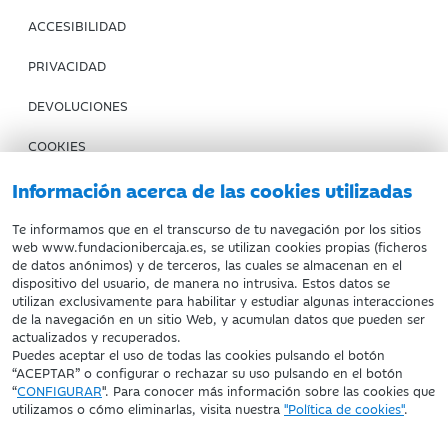
ACCESIBILIDAD
PRIVACIDAD
DEVOLUCIONES
COOKIES
Información acerca de las cookies utilizadas
CONDICIONES DE COMPRA
IBERCAJA BANCO
Te informamos que en el transcurso de tu navegación por los sitios
web www.fundacionibercaja.es, se utilizan cookies propias (ficheros
de datos anónimos) y de terceros, las cuales se almacenan en el
Fundación Bancaria Ibercaja. C.I.F. G-50000652.
dispositivo del usuario, de manera no intrusiva. Estos datos se
utilizan exclusivamente para habilitar y estudiar algunas interacciones
Inscrita en el Registro de Fundaciones del Mº de Educación,
de la navegación en un sitio Web, y acumulan datos que pueden ser
Cultura y Deporte con el nº 1689.
actualizados y recuperados.
Domicilio social: Joaquín Costa, 13. 50001 Zaragoza.
Puedes aceptar el uso de todas las cookies pulsando el botón
“ACEPTAR” o configurar o rechazar su uso pulsando en el botón
“
CONFIGURAR
". Para conocer más información sobre las cookies que
utilizamos o cómo eliminarlas, visita nuestra
"Política de cookies"
.