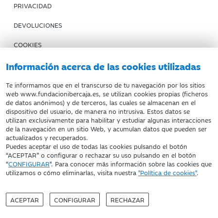
PRIVACIDAD
DEVOLUCIONES
COOKIES
CONDICIONES DE COMPRA
Información acerca de las cookies utilizadas
IBERCAJA BANCO
Te informamos que en el transcurso de tu navegación por los sitios
web www.fundacionibercaja.es, se utilizan cookies propias (ficheros
de datos anónimos) y de terceros, las cuales se almacenan en el
Fundación Bancaria Ibercaja. C.I.F. G-50000652.
dispositivo del usuario, de manera no intrusiva. Estos datos se
utilizan exclusivamente para habilitar y estudiar algunas interacciones
Inscrita en el Registro de Fundaciones del Mº de Educación,
de la navegación en un sitio Web, y acumulan datos que pueden ser
Cultura y Deporte con el nº 1689.
actualizados y recuperados.
Domicilio social: Joaquín Costa, 13. 50001 Zaragoza.
Puedes aceptar el uso de todas las cookies pulsando el botón
“ACEPTAR” o configurar o rechazar su uso pulsando en el botón
“
CONFIGURAR
". Para conocer más información sobre las cookies que
utilizamos o cómo eliminarlas, visita nuestra
"Política de cookies"
.
ACEPTAR
CONFIGURAR
RECHAZAR