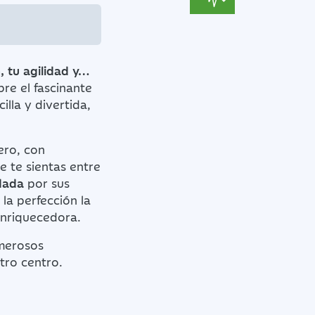
, tu agilidad y…
re el fascinante
lla y divertida,
ero, con
 te sientas entre
dada
por sus
la perfección la
 enriquecedora.
umerosos
tro centro.