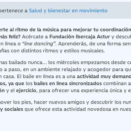
 pertenece a
Salud y bienestar en movimiento
rte al ritmo de la música para mejorar tu coordinación
más feliz?
Acércate a
Fundación Ibercaja Actur
y descub
n línea o
“line dancing”
. Aprenderás, de una forma senci
fías con distintos ritmos y estilos musicales.
 has bailado nunca… los miércoles empezamos desde c
o a paso, en un ambiente relajado y acogedor para que
casa. El baile en línea es a una
actividad muy deman
ios, ya que
los
bailes en línea sincronizados
combinan a 
ón
y el
ejercicio
, para ofrecer una experiencia única y
over los pies, hacer nuevos amigos y descubrir los n
 y sociales
que ofrece esta actividad novedosa en nues