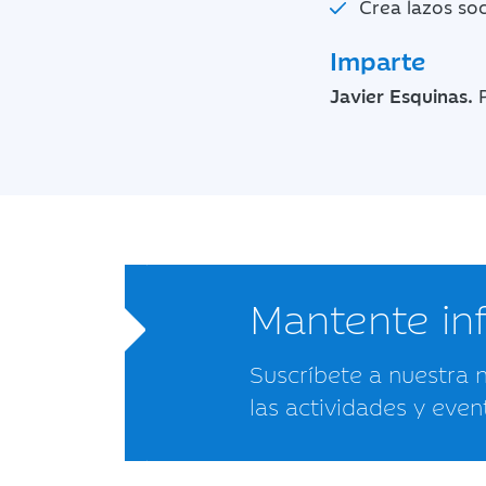
Crea lazos so
Imparte
Javier Esquinas.
Mantente i
Suscríbete a nuestra 
las actividades y even