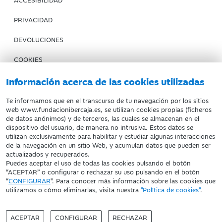
PRIVACIDAD
DEVOLUCIONES
COOKIES
CONDICIONES DE COMPRA
Información acerca de las cookies utilizadas
IBERCAJA BANCO
Te informamos que en el transcurso de tu navegación por los sitios
web www.fundacionibercaja.es, se utilizan cookies propias (ficheros
de datos anónimos) y de terceros, las cuales se almacenan en el
Fundación Bancaria Ibercaja. C.I.F. G-50000652.
dispositivo del usuario, de manera no intrusiva. Estos datos se
utilizan exclusivamente para habilitar y estudiar algunas interacciones
Inscrita en el Registro de Fundaciones del Mº de Educación,
de la navegación en un sitio Web, y acumulan datos que pueden ser
Cultura y Deporte con el nº 1689.
actualizados y recuperados.
Domicilio social: Joaquín Costa, 13. 50001 Zaragoza.
Puedes aceptar el uso de todas las cookies pulsando el botón
“ACEPTAR” o configurar o rechazar su uso pulsando en el botón
“
CONFIGURAR
". Para conocer más información sobre las cookies que
utilizamos o cómo eliminarlas, visita nuestra
"Política de cookies"
.
ACEPTAR
CONFIGURAR
RECHAZAR