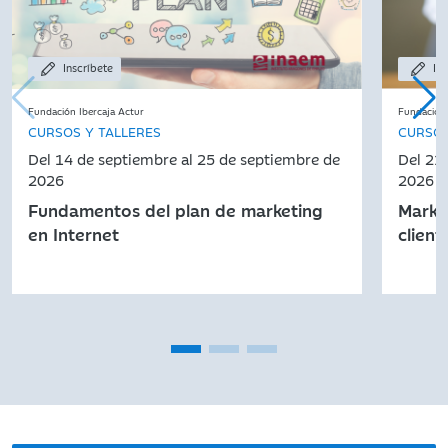
Inscríbete
Ins
Fundación Ibercaja Actur
Fundación 
CURSOS Y TALLERES
CURSOS
Del 14 de septiembre al 25 de septiembre de
Del 21
2026
2026
Fundamentos del plan de marketing
Market
en Internet
client