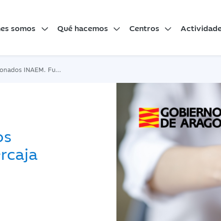
nes somos
Qué hacemos
Centros
Actividad
AEM. Fundación Ibercaja Actur
os
rcaja