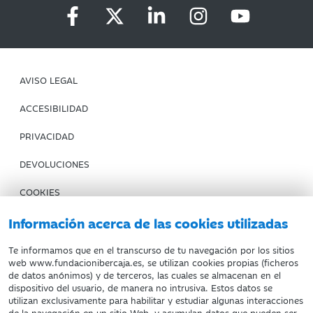
AVISO LEGAL
ACCESIBILIDAD
PRIVACIDAD
DEVOLUCIONES
COOKIES
CONDICIONES DE COMPRA
Información acerca de las cookies utilizadas
IBERCAJA BANCO
Te informamos que en el transcurso de tu navegación por los sitios
web www.fundacionibercaja.es, se utilizan cookies propias (ficheros
de datos anónimos) y de terceros, las cuales se almacenan en el
Fundación Bancaria Ibercaja. C.I.F. G-50000652.
dispositivo del usuario, de manera no intrusiva. Estos datos se
utilizan exclusivamente para habilitar y estudiar algunas interacciones
Inscrita en el Registro de Fundaciones del Mº de Educación,
de la navegación en un sitio Web, y acumulan datos que pueden ser