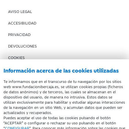
AVISO LEGAL
ACCESIBILIDAD
PRIVACIDAD
DEVOLUCIONES
COOKIES
CONDICIONES DE COMPRA
Información acerca de las cookies utilizadas
IBERCAJA BANCO
Te informamos que en el transcurso de tu navegación por los sitios
web www.fundacionibercaja.es, se utilizan cookies propias (ficheros
de datos anónimos) y de terceros, las cuales se almacenan en el
Fundación Bancaria Ibercaja. C.I.F. G-50000652.
dispositivo del usuario, de manera no intrusiva. Estos datos se
utilizan exclusivamente para habilitar y estudiar algunas interacciones
Inscrita en el Registro de Fundaciones del Mº de Educación,
de la navegación en un sitio Web, y acumulan datos que pueden ser
Cultura y Deporte con el nº 1689.
actualizados y recuperados.
Domicilio social: Joaquín Costa, 13. 50001 Zaragoza.
Puedes aceptar el uso de todas las cookies pulsando el botón
“ACEPTAR” o configurar o rechazar su uso pulsando en el botón
“
CONFIGURAR
". Para conocer más información sobre las cookies que