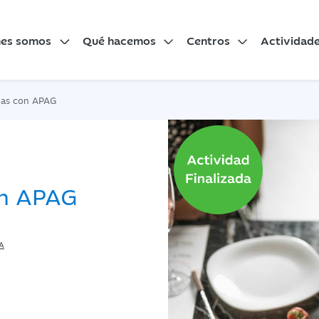
nes somos
Qué hacemos
Centros
Actividad
das con APAG
on APAG
A