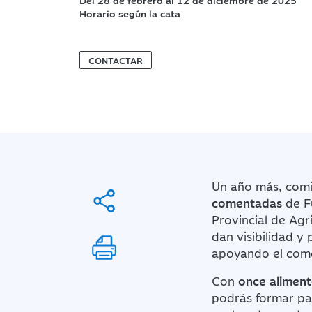
Del 28 de febrero al 12 de diciembre de 2025
Horario según la cata
CONTACTAR
Un año más, comi
comentadas
de F
Provincial de Ag
dan visibilidad y
apoyando el come
Con
once alimen
podrás formar pa