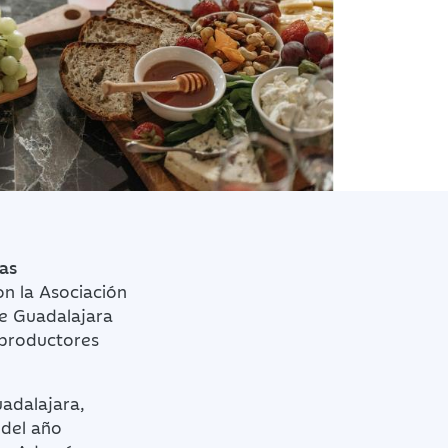
tas
n la Asociación
de Guadalajara
 productores
adalajara,
 del año