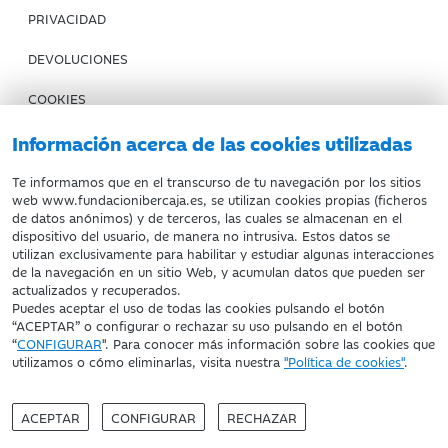
PRIVACIDAD
DEVOLUCIONES
COOKIES
CONDICIONES DE COMPRA
Información acerca de las cookies utilizadas
IBERCAJA BANCO
Te informamos que en el transcurso de tu navegación por los sitios
web www.fundacionibercaja.es, se utilizan cookies propias (ficheros
de datos anónimos) y de terceros, las cuales se almacenan en el
Fundación Bancaria Ibercaja. C.I.F. G-50000652.
dispositivo del usuario, de manera no intrusiva. Estos datos se
utilizan exclusivamente para habilitar y estudiar algunas interacciones
Inscrita en el Registro de Fundaciones del Mº de Educación,
de la navegación en un sitio Web, y acumulan datos que pueden ser
Cultura y Deporte con el nº 1689.
actualizados y recuperados.
Domicilio social: Joaquín Costa, 13. 50001 Zaragoza.
Puedes aceptar el uso de todas las cookies pulsando el botón
“ACEPTAR” o configurar o rechazar su uso pulsando en el botón
“
CONFIGURAR
". Para conocer más información sobre las cookies que
utilizamos o cómo eliminarlas, visita nuestra
"Política de cookies"
.
ACEPTAR
CONFIGURAR
RECHAZAR