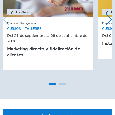
Inscríbete
Ins
Fundación Ibercaja Actur
Fundación 
CURSOS Y TALLERES
CURSOS
Del 21 de septiembre al 28 de septiembre de
Del 05
2026
Insta
Marketing directo y fidelización de
clientes