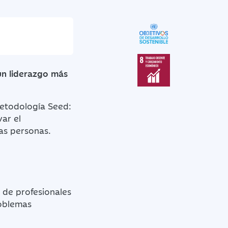
un liderazgo más
Metodología Seed:
ar el
as personas.
e de profesionales
roblemas