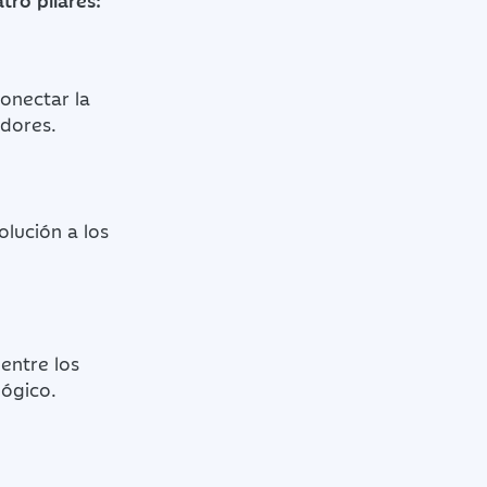
ro pilares:
Conectar la
adores.
lución a los
entre los
lógico.