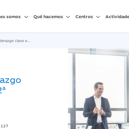
nes somos
Qué hacemos
Centros
Actividad
 en tu empresa. 2ª Edición
razgo
2ª
, 127