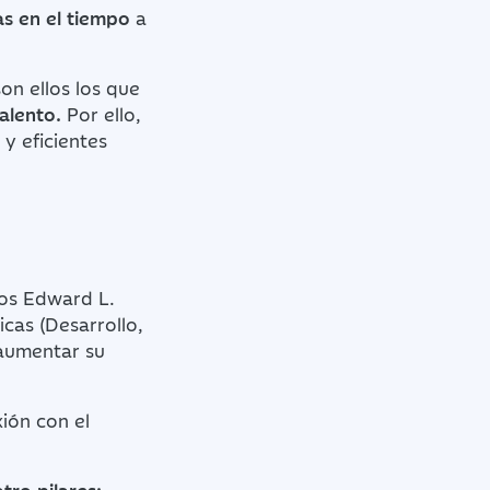
as en el tiempo
a
on ellos los que
talento.
Por ello,
 y eficientes
os Edward L.
cas (Desarrollo,
 aumentar su
xión con el