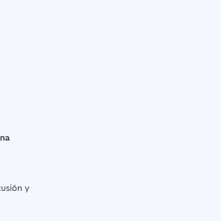
ena
cusión y