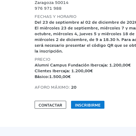
Zaragoza 50014
976 971 988
FECHAS Y HORARIO
Del 23 de septiembre al 02 de diciembre de 202
El miércoles 23 de septiembre, miércoles 7 y ma
octubre, miércoles 4, jueves 5 y miércoles 18 de
miércoles 2 de diciembre, de 9 a 18.30 h. Para a
será necesario presentar el código QR que se obti
la inscripción.
PRECIO
Alumni Campus Fundación Ibercaja: 1.200,00€
Clientes Ibercaja: 1.200,00€
Básico:1.500,00€
AFORO MÁXIMO:
20
CONTACTAR
INSCRIBIRME