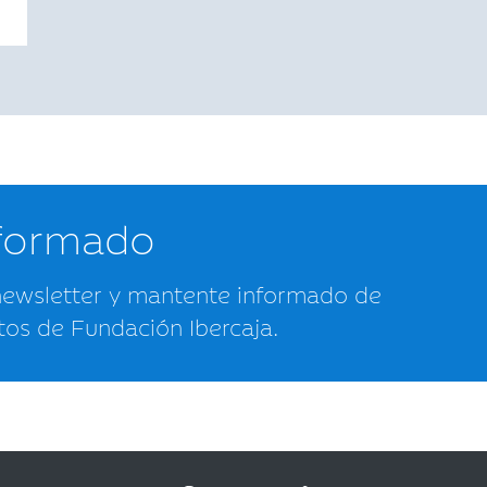
nformado
newsletter y mantente informado de
tos de Fundación Ibercaja.