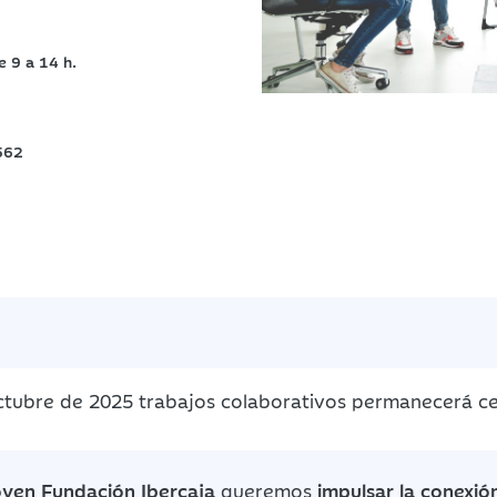
e 9 a 14 h.
562
octubre de 2025 trabajos colaborativos permanecerá c
oven Fundación Ibercaja
queremos
impulsar la conexió